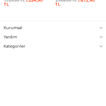
1.254,90
1.672,90
1.729,90 TL
2.305,90 TL
TL
TL
Kurumsal
Yardım
Kategoriler
Takip Edin
VAVİNOR
Vavinor © 2026 - Tüm Hakları Saklıdır. Site içindeki resimler
izinsiz kopyalanamaz ve yayınlanamaz.