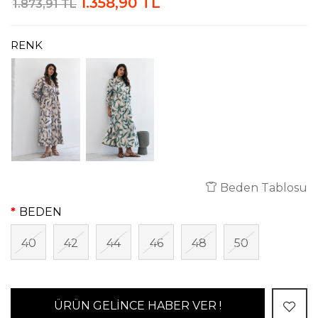
1.358,90 TL
1.873,91 TL
RENK
Beden Tablosu
BEDEN
40
42
44
46
48
50
ÜRÜN GELİNCE HABER VER !