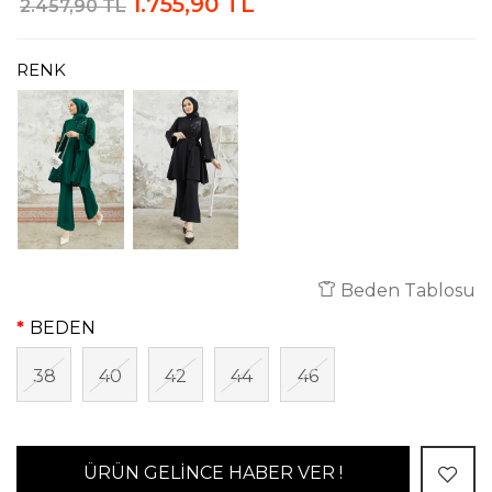
1.755,90 TL
2.457,90 TL
RENK
Beden Tablosu
BEDEN
38
40
42
44
46
ÜRÜN GELİNCE HABER VER !