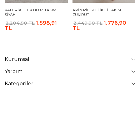
VALERIA ETEK BLUZ TAKIM -
ARIN PILISELI İKILI TAKIM -
SIYAH
ZÜMRÜT
1.598,91
1.776,90
2.204,90 TL
2.449,90 TL
TL
TL
Kurumsal
Yardım
Kategoriler
Takip Edin
VAVİNOR
Vavinor © 2026 - Tüm Hakları Saklıdır. Site içindeki resimler