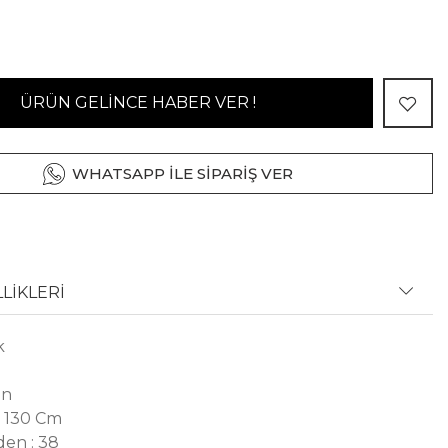
ÜRÜN GELİNCE HABER VER !
WHATSAPP İLE SİPARİŞ VER
LİKLERİ
k
on
: 130 Cm
en : 38