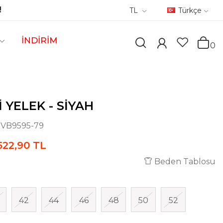
!
TL
Türkçe
İNDİRİM
0
I YELEK - SIYAH
:
VB9595-79
522,90 TL
Beden Tablosu
42
44
46
48
50
52