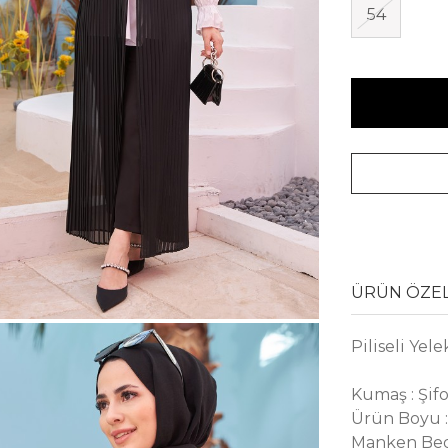
54
ÜRÜN ÖZEL
Piliseli Yele
Kumaş : Şif
Ürün Boyu 
Manken Bed