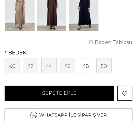
Beden Tablosu
BEDEN
40
42
44
46
48
50
SEPETE EKLE
WHATSAPP İLE SİPARİŞ VER