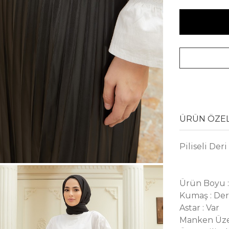
ÜRÜN ÖZEL
Piliseli Der
Ürün Boyu 
Kumaş : Der
Astar : Var
Manken Üze