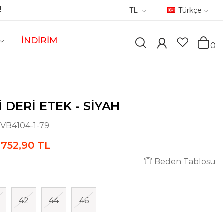
!
TL
Türkçe
İNDİRİM
0
I DERI ETEK - SIYAH
:
VB4104-1-79
752,90 TL
Beden Tablosu
42
44
46