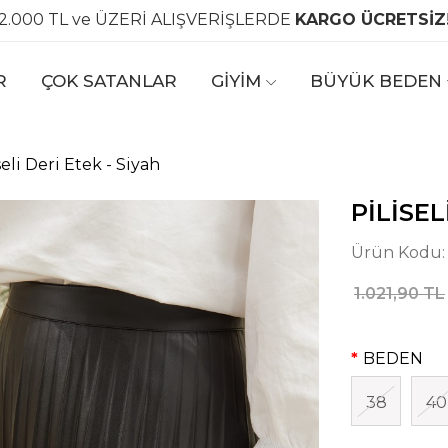
2.000 TL ve ÜZERİ ALIŞVERİŞLERDE
KARGO ÜCRETSİZ
R
ÇOK SATANLAR
GİYİM
BÜYÜK BEDEN
seli Deri Etek - Siyah
PILISEL
Ürün Kodu
1.021,90 TL
BEDEN
38
40