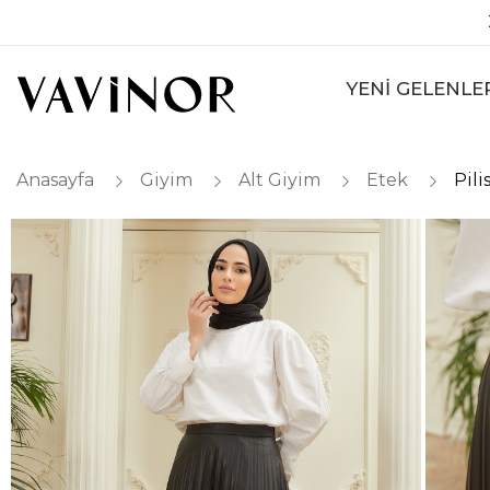
YENİ GELENLE
Anasayfa
Giyim
Alt Giyim
Etek
Pili