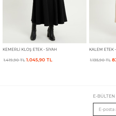
KEMERLI KLOŞ ETEK - SIYAH
KALEM ETEK -
1.045,90 TL
8
1.419,90 TL
1.135,90 TL
E-BÜLTEN