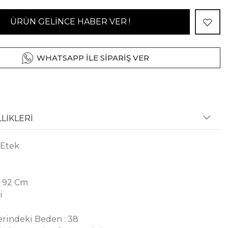
ÜRÜN GELİNCE HABER VER !
WHATSAPP İLE SİPARİŞ VER
LİKLERİ
i Etek
: 92 Cm
i
rindeki Beden : 38