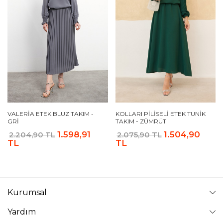
VALERIA ETEK BLUZ TAKIM -
KOLLARI PILISELI ETEK TUNIK
GRI
TAKIM - ZÜMRÜT
1.598,91
1.504,90
2.204,90 TL
2.075,90 TL
TL
TL
Kurumsal
Yardım