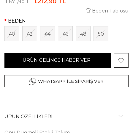
1.212,90 TL
1.671,90 TL
Beden Tablosu
BEDEN
40
42
44
46
48
50
ÜRÜN GELİNCE HABER VER !
WHATSAPP İLE SİPARİŞ VER
ÜRÜN ÖZELLİKLERİ
Önü Düğmeli Etekli Takım