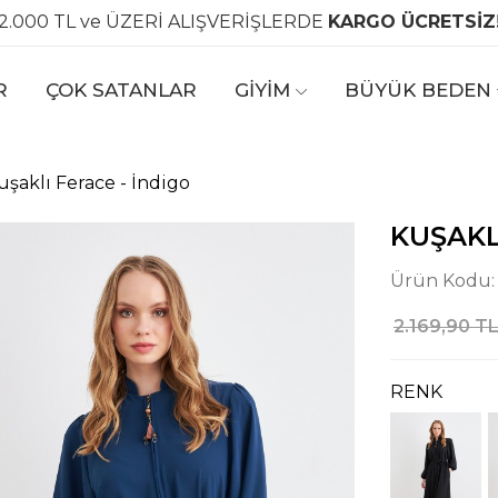
2.000 TL ve ÜZERİ ALIŞVERİŞLERDE
KARGO ÜCRETSİZ
R
ÇOK SATANLAR
GİYİM
BÜYÜK BEDEN
uşaklı Ferace - İndigo
KUŞAKL
Ürün Kodu
2.169,90 T
RENK