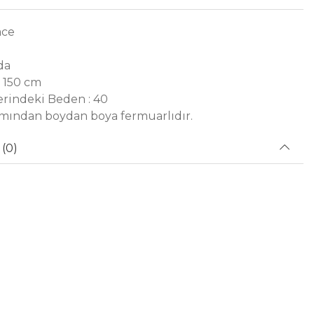
ace
da
 150 cm
rindeki Beden : 40
mından boydan boya fermuarlıdır.
(0)