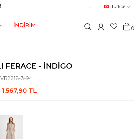
!
TL
Türkçe
İNDİRİM
0
I FERACE - İNDIGO
:
VB2218-3-94
1.567,90 TL
L