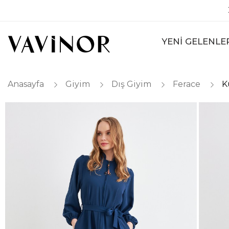
YENİ GELENLE
Anasayfa
Giyim
Dış Giyim
Ferace
K