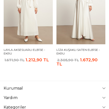
LAYLA AKSESUARLI ELBISE -
LIZA KUŞAKLI SATEN ELBISE -
EKRU
EKRU
1.212,90 TL
1.672,90
1.671,90 TL
2.305,90 TL
TL
Kurumsal
Yardım
Kategoriler