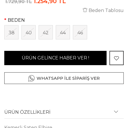
1.254,90 TL
1.729,90 TL
Beden Tablosu
BEDEN
38
40
42
44
46
ÜRÜN GELİNCE HABER VER !
WHATSAPP İLE SİPARİŞ VER
ÜRÜN ÖZELLİKLERİ
Kemerli Saten Elbise