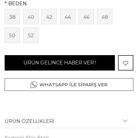
BEDEN
38
40
42
44
46
48
50
52
ÜRÜN GELİNCE HABER VER !
WHATSAPP İLE SİPARİŞ VER
ÜRÜN ÖZELLİKLERİ
Kemerli Kloş Etek