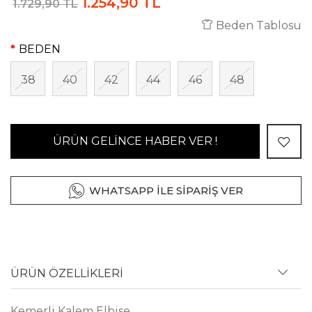
1.254,90 TL
1.729,90 TL
Beden Tablosu
BEDEN
38
40
42
44
46
48
ÜRÜN GELİNCE HABER VER !
WHATSAPP İLE SİPARİŞ VER
ÜRÜN ÖZELLİKLERİ
Kemerli Kalem Elbise