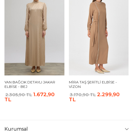
YAN BAĞCIK DETAYLI JAKAR
MIRA TAŞ ŞERITLI ELBISE -
ELBISE - BEJ
VIZON
1.672,90
2.299,90
2.305,90 TL
3.170,90 TL
TL
TL
Kurumsal