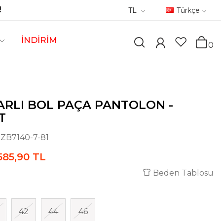
!
TL
Türkçe
İNDİRİM
0
RLI BOL PAÇA PANTOLON -
T
:
ZB7140-7-81
585,90 TL
Beden Tablosu
42
44
46