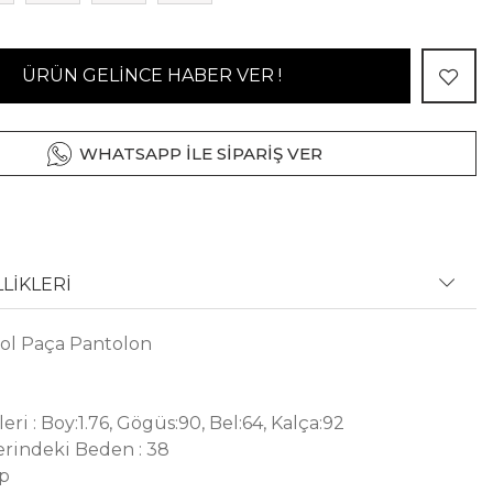
ÜRÜN GELİNCE HABER VER !
WHATSAPP İLE SİPARİŞ VER
LİKLERİ
ol Paça Pantolon
ri : Boy:1.76, Gögüs:90, Bel:64, Kalça:92
rindeki Beden : 38
ep