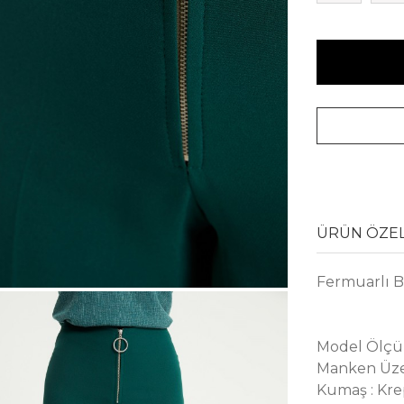
ÜRÜN ÖZEL
Fermuarlı B
Model Ölçüle
Manken Üze
Kumaş : Kr