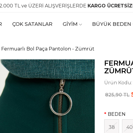
2.000 TL ve ÜZERİ ALIŞVERİŞLERDE
KARGO ÜCRETSİZ
R
ÇOK SATANLAR
GİYİM
BÜYÜK BEDEN
Fermuarlı Bol Paça Pantolon - Zümrüt
FERMUA
ZÜMRÜ
Ürün Kodu
825,90 TL
BEDEN
38
40