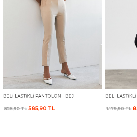
BELI LASTIKLI PANTOLON - BEJ
BELI LASTIKL
585,90 TL
8
825,90 TL
1.179,90 TL