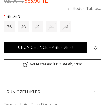
585,90 TL
825,90 TL
Beden Tablosu
BEDEN
38
40
42
44
46
ÜRÜN GELİNCE HABER VER !
WHATSAPP İLE SİPARİŞ VER
ÜRÜN ÖZELLİKLERİ
Fermuarlı Bol Paça Pantolon