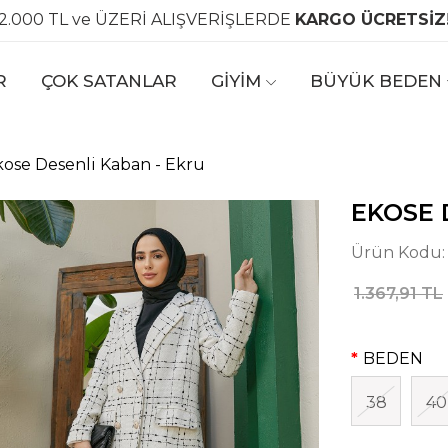
2.000 TL ve ÜZERİ ALIŞVERİŞLERDE
KARGO ÜCRETSİZ
R
ÇOK SATANLAR
GİYİM
BÜYÜK BEDEN
kose Desenli Kaban - Ekru
EKOSE 
Ürün Kodu
1.367,91 TL
BEDEN
38
40