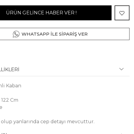
ÜRÜN GELİNCE HABER VER !
WHATSAPP İLE SİPARİŞ VER
LİKLERİ
nli Kaban
 122 Cm
e
ı olup yanlarında cep detayı mevcuttur.