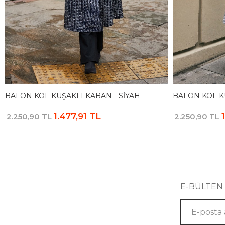
BALON KOL KUŞAKLI KABAN - SIYAH
BALON KOL KU
1.477,91 TL
2.250,90 TL
2.250,90 TL
E-BÜLTEN