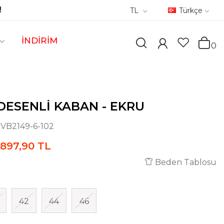
!
TL
Türkçe
İNDİRİM
0
DESENLI KABAN - EKRU
:
VB2149-6-102
897,90 TL
Beden Tablosu
42
44
46