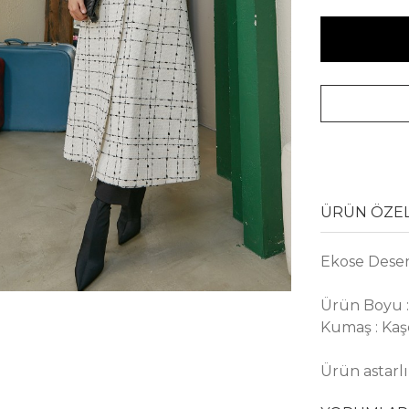
ÜRÜN ÖZEL
Ekose Dese
Ürün Boyu :
Kumaş : Kaş
Ürün astarl