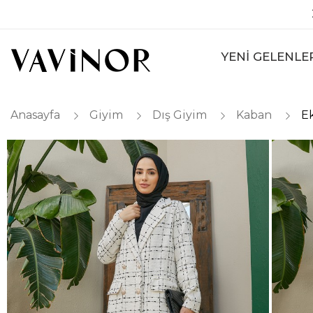
YENİ GELENLE
Anasayfa
Giyim
Dış Giyim
Kaban
E