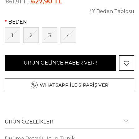
627,90 TL
861,91 TL
Beden Tablosu
BEDEN
1
2
3
4
ÜRÜN GELİNCE HABER VER !
WHATSAPP İLE SİPARİŞ VER
ÜRÜN ÖZELLİKLERİ
Düğme Detaylı Uzun Tunik