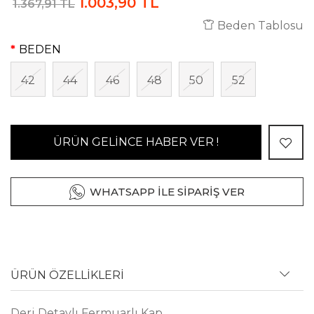
1.003,90 TL
1.367,91 TL
Beden Tablosu
BEDEN
42
44
46
48
50
52
ÜRÜN GELİNCE HABER VER !
WHATSAPP İLE SİPARİŞ VER
ÜRÜN ÖZELLİKLERİ
Deri Detaylı Fermuarlı Kap