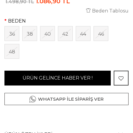
1.086,90 TL
1.498,90 TL
Beden Tablosu
BEDEN
36
38
40
42
44
46
48
ÜRÜN GELİNCE HABER VER !
WHATSAPP İLE SİPARİŞ VER