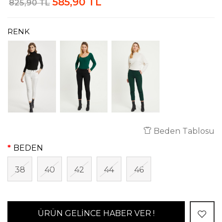
585,90 TL
825,90 TL
RENK
Beden Tablosu
BEDEN
38
40
42
44
46
ÜRÜN GELİNCE HABER VER !