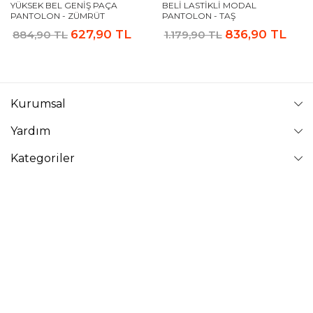
YÜKSEK BEL GENIŞ PAÇA
BELI LASTIKLI MODAL
PANTOLON - ZÜMRÜT
PANTOLON - TAŞ
627,90 TL
836,90 TL
884,90 TL
1.179,90 TL
Kurumsal
Yardım
Kategoriler
Takip Edin
VAVİNOR
Vavinor © 2026 - Tüm Hakları Saklıdır. Site içindeki resimler
izinsiz kopyalanamaz ve yayınlanamaz.