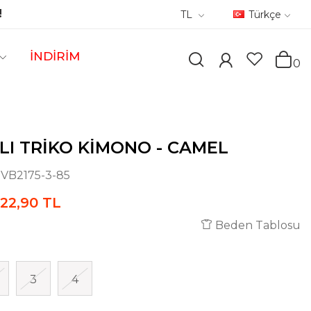
!
TL
Türkçe
İNDİRİM
0
LI TRIKO KIMONO - CAMEL
:
VB2175-3-85
22,90 TL
Beden Tablosu
3
4