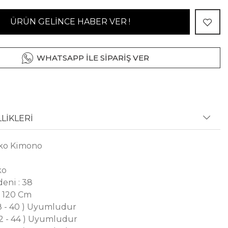
ÜRÜN GELİNCE HABER VER !
WHATSAPP İLE SİPARİŞ VER
LİKLERİ
iko Kimono
ko
eni : 38
: 120 Cm
38 - 40 ) Uyumludur
42 - 44 ) Uyumludur