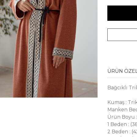
ÜRÜN ÖZEL
Bağcıklı Tr
Kumaş : Tri
Manken Bed
Ürün Boyu 
1 Beden : (
2 Beden : (