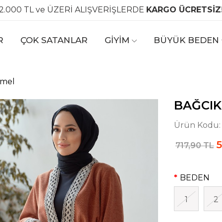
2.000 TL ve ÜZERİ ALIŞVERİŞLERDE
KARGO ÜCRETSİZ
R
ÇOK SATANLAR
GİYİM
BÜYÜK BEDEN
amel
BAĞCIK
Ürün Kodu
5
717,90 TL
BEDEN
1
2