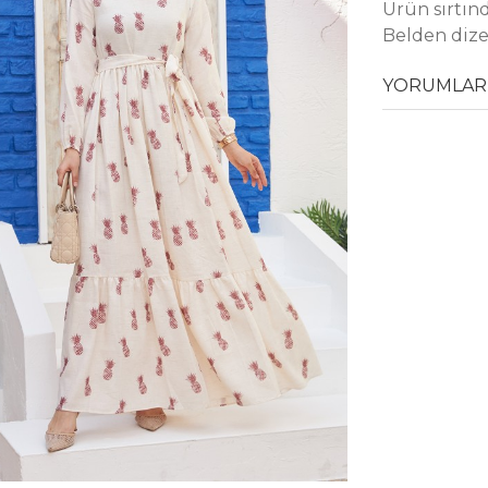
Ürün sırtınd
Belden dize 
YORUMLAR 