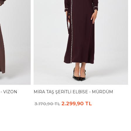
 - VIZON
MIRA TAŞ ŞERITLI ELBISE - MÜRDÜM
2.299,90 TL
3.170,90 TL