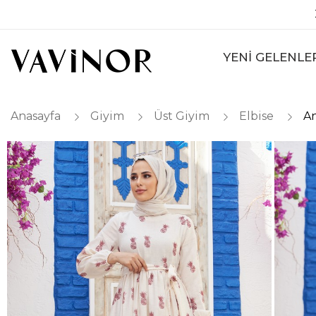
YENİ GELENLE
Anasayfa
Giyim
Üst Giyim
Elbise
An