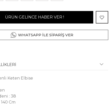
ÜRÜN GELİNCE HABER VER !
WHATSAPP İLE SİPARİŞ VER
LİKLERİ
nli Keten Elbise
ten
eni : 38
: 140 Cm