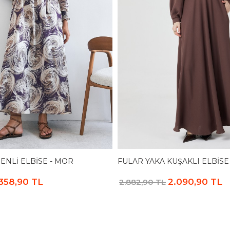
ENLI ELBISE - MOR
FULAR YAKA KUŞAKLI ELBISE
.358,90 TL
2.090,90 TL
2.882,90 TL