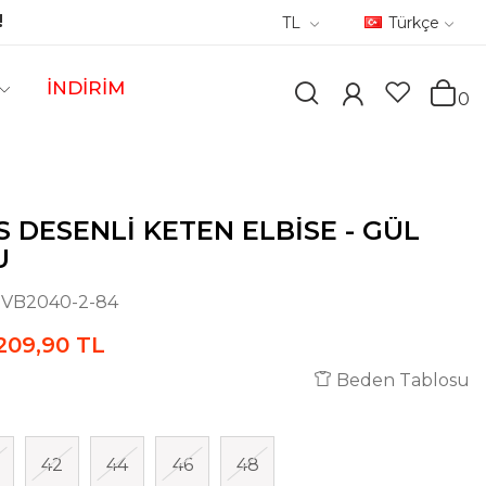
!
TL
Türkçe
İNDİRİM
0
 DESENLI KETEN ELBISE - GÜL
U
:
VB2040-2-84
209,90 TL
Beden Tablosu
42
44
46
48