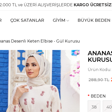
2.000 TL ve ÜZERİ ALIŞVERİŞLERDE
KARGO ÜCRETSİZ
R
ÇOK SATANLAR
GİYİM
BÜYÜK BEDEN
anas Desenli Keten Elbise - Gül Kurusu
ANANAS
KURUS
Ürün Kodu
288,90 TL
BEDEN
38
40