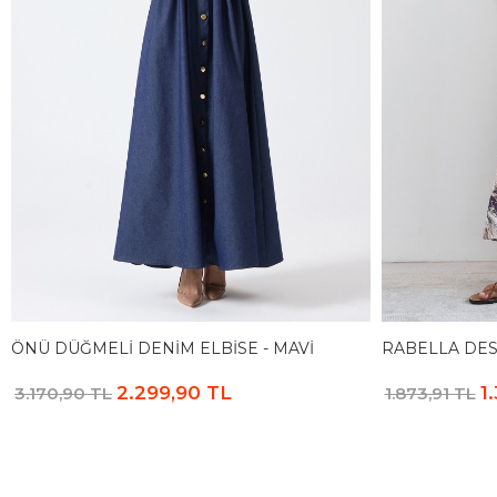
ÖNÜ DÜĞMELI DENIM ELBISE - MAVI
RABELLA DES
2.299,90 TL
1
3.170,90 TL
1.873,91 TL